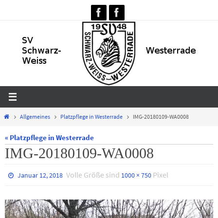
Zum
Inhalt
springen
Home
Allgemeines
Platzpflege in Westerrade
IMG-20180109-WA0008
« Platzpflege in Westerrade
IMG-20180109-WA0008
Volle Größe sind
Pixel
Januar 12, 2018
1000 × 750