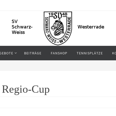
GEBOTE
BEITRÄGE
FANSHOP
TENNISPLÄTZE
K
m Regio-Cup