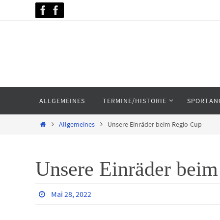
Zum
Inhalt
springen
Zum
ALLGEMEINES
TERMINE/HISTORIE
SPORTAN
Inhalt
springen
Home
Allgemeines
Unsere Einräder beim Regio-Cup
Unsere Einräder bei
Mai 28, 2022