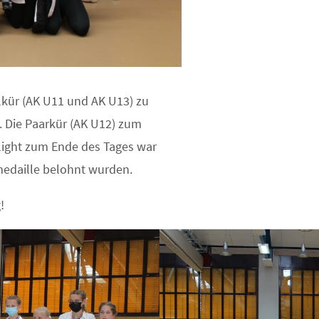
elkür (AK U11 und AK U13) zu
z. Die Paarkür (AK U12) zum
hlight zum Ende des Tages war
medaille belohnt wurden.
!