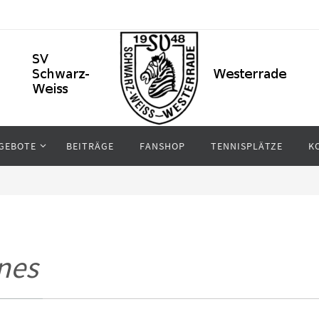
GEBOTE
BEITRÄGE
FANSHOP
TENNISPLÄTZE
K
nes