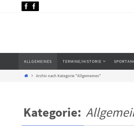
Zum
Inhalt
springen
Zum
ALLGEMEINES
TERMINE/HISTORIE
SPORTAN
Inhalt
springen
Home
Archiv nach Kategorie "Allgemeines"
Kategorie:
Allgemei