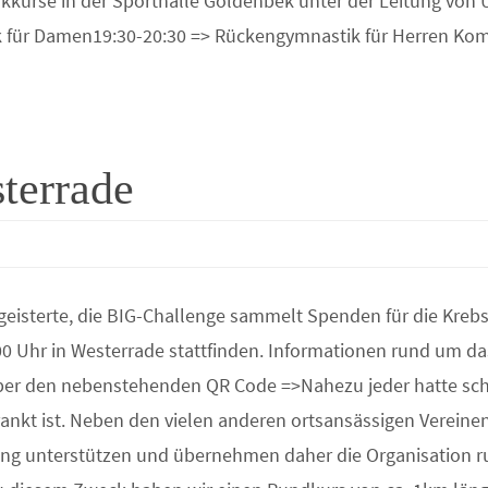
kkurse in der Sporthalle Goldenbek unter der Leitung von 
 für Damen19:30-20:30 => Rückengymnastik für Herren Ko
terrade
geisterte, die BIG-Challenge sammelt Spenden für die Kreb
00 Uhr in Westerrade stattfinden. Informationen rund um das
ber den nebenstehenden QR Code =>Nahezu jeder hatte schon
rankt ist. Neben den vielen anderen ortsansässigen Vereine
ng unterstützen und übernehmen daher die Organisation 