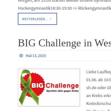
Morgen, am 15.09 starten wieder unsere Gymnasti
Hockergymnastik18:30-19:30 => Rückengymnastik
WEITERLESEN…
BIG Challenge in Wes
Mai 13, 2025
Liebe Laufbe
01.06. ab 10:
sh.de oder ü
an Krebs erk
Krebsforschu