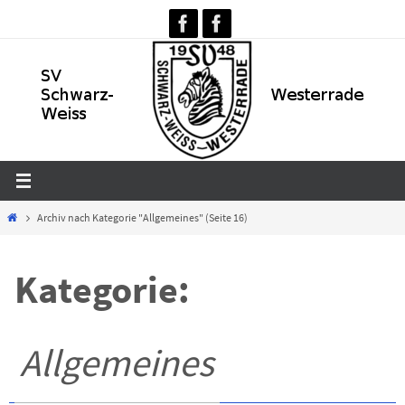
Zum
Inhalt
springen
Home
Archiv nach Kategorie "Allgemeines"
(Seite 16)
Kategorie:
Allgemeines